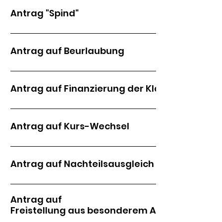
Antrag "Spind"
https://serviceportal.schliessfaecher.de/schliess
mieten
Antrag auf Beurlaubung
Antrag auf Finanzierung der Klassenfahrt
Antrag auf Kurs-Wechsel
Antrag auf Nachteilsausgleich
Antrag auf
Freistellung aus besonderem Anlass